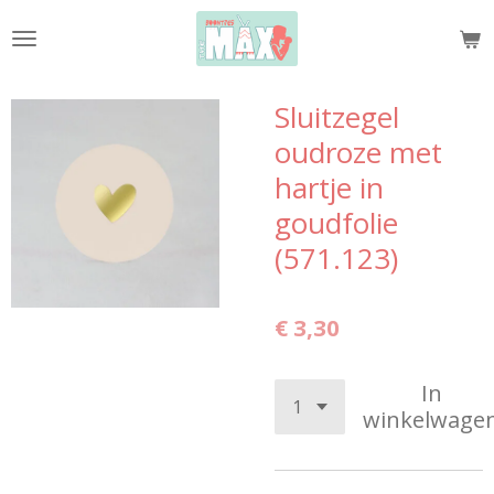
Ga
direct
naar
de
Sluitzegel
hoofdinhoud
oudroze met
hartje in
goudfolie
(571.123)
€ 3,30
In
winkelwage