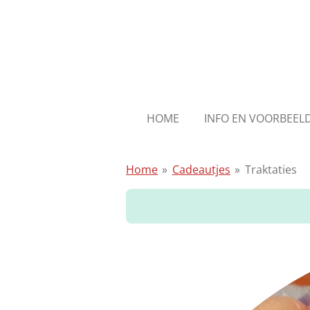
Ga
direct
naar
de
hoofdinhoud
HOME
INFO EN VOORBEE
Home
»
Cadeautjes
»
Traktaties