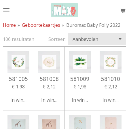
Ga
direct
naar
Home
»
Geboortekaartjes
»
Buromac Baby Folly 2022
de
hoofdinhoud
106 resultaten
Sorteer:
581005
581008
581009
581010
€ 1,98
€ 2,12
€ 1,98
€ 2,12
In winkelwagen
In winkelwagen
In winkelwagen
In winkelw