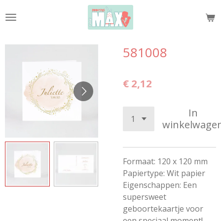
Ga
direct
naar
de
581008
hoofdinhoud
€ 2,12
In
winkelwage
Formaat: 120 x 120 mm
Papiertype: Wit papier
Eigenschappen: Een
supersweet
geboortekaartje voor
een speciaal moment!