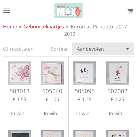
Ga
direct
naar
Home
»
Geboortekaartjes
»
Buromac Pirouette 2017-
de
2019
hoofdinhoud
63 resultaten
Sorteer:
503013
505040
505095
507002
€ 1,55
€ 1,05
€ 1,35
€ 1,25
In winkelwagen
In winkelwagen
In winkelwagen
In winkelwa