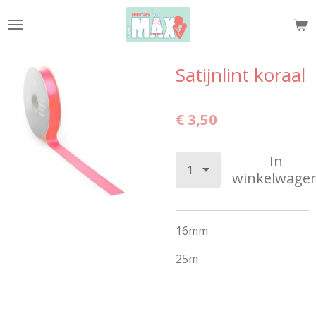
Ga
direct
naar
de
Satijnlint koraal
hoofdinhoud
€ 3,50
In
winkelwage
16mm
25m