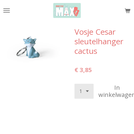
Ga
direct
naar
de
Vosje Cesar
hoofdinhoud
sleutelhanger
cactus
€ 3,85
In
winkelwage