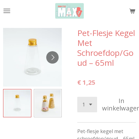
Ga
direct
naar
de
Pet-Flesje Kegel
hoofdinhoud
Met
Schroefdop/Go
ud – 65ml
€ 1,25
In
winkelwage
Pet-flesje kegel met
schroefdop/goud – 65ml