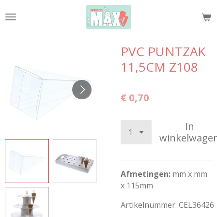
Ga
direct
naar
de
PVC PUNTZAK
hoofdinhoud
11,5CM Z108
€ 0,70
In
winkelwage
Afmetingen:
mm x mm
x 115mm
Artikelnummer:
CEL36426