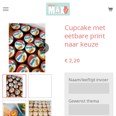
Ga
direct
naar
de
Cupcake met
hoofdinhoud
eetbare print
naar keuze
€ 2,20
Naam/leeftijd invoer
Gewenst thema