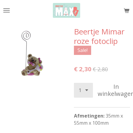
Ga
direct
naar
de
Beertje Mimar
hoofdinhoud
roze fotoclip
Sale!
€ 2,30
€ 2,80
In
winkelwage
Afmetingen:
35mm x
55mm x 100mm