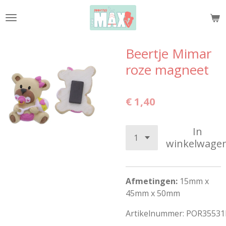
Ga
direct
naar
de
Beertje Mimar
hoofdinhoud
roze magneet
€ 1,40
In
winkelwage
Afmetingen:
15mm x
45mm x 50mm
Artikelnummer:
POR35531