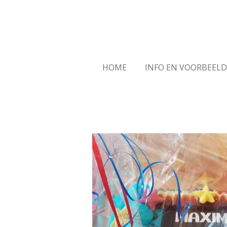
Ga
direct
naar
de
hoofdinhoud
HOME
INFO EN VOORBEEL