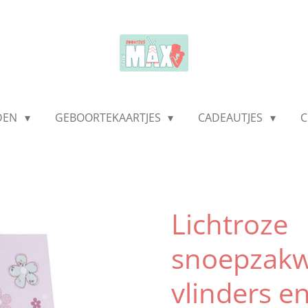
LDEN
GEBOORTEKAARTJES
CADEAUTJES
C
Lichtroze
snoepzakw
vlinders e