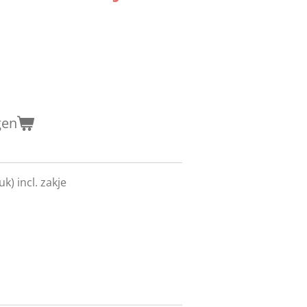
gen
k) incl. zakje