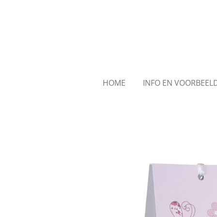
Ga
direct
naar
de
hoofdinhoud
HOME
INFO EN VOORBEE