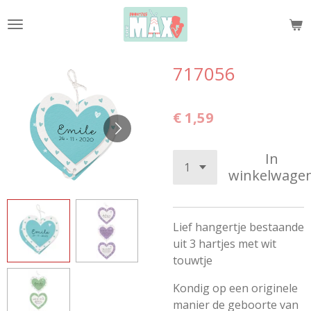
Ga
direct
naar
de
717056
hoofdinhoud
€ 1,59
In
winkelwage
Lief hangertje bestaande
uit 3 hartjes met wit
touwtje
Kondig op een originele
manier de geboorte van