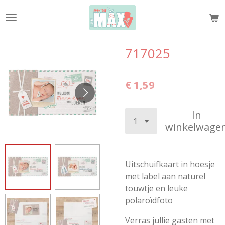
Ga
direct
naar
de
717025
hoofdinhoud
€ 1,59
In
winkelwage
Uitschuifkaart in hoesje
met label aan naturel
touwtje en leuke
polaroïdfoto
Verras jullie gasten met