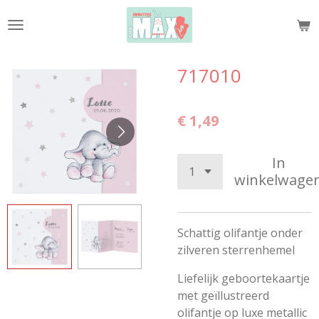
Ga
direct
naar
de
717010
hoofdinhoud
€ 1,49
In
winkelwage
Schattig olifantje onder
zilveren sterrenhemel
Liefelijk geboortekaartje
met geïllustreerd
olifantje op luxe metallic