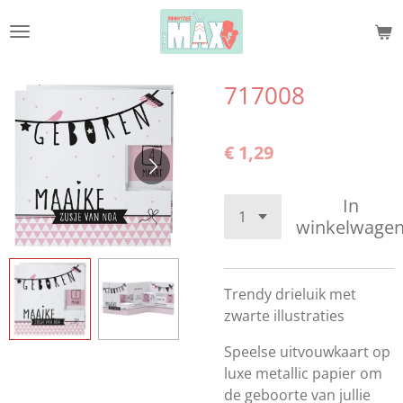
Ga
direct
naar
de
717008
hoofdinhoud
€ 1,29
In
winkelwage
Trendy drieluik met
zwarte illustraties
Speelse uitvouwkaart op
luxe metallic papier om
de geboorte van jullie