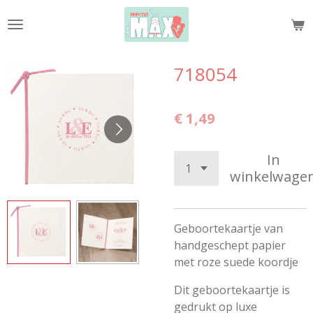
Ga
direct
naar
de
718054
hoofdinhoud
€ 1,49
In
winkelwage
Geboortekaartje van
handgeschept papier
met roze suede koordje
Dit geboortekaartje is
gedrukt op luxe