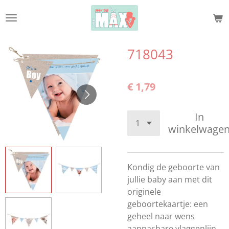
Ga
direct
naar
de
718043
hoofdinhoud
€ 1,79
In
winkelwage
Kondig de geboorte van
jullie baby aan met dit
originele
geboortekaartje: een
geheel naar wens
aanpasbare vlaggenlijn.