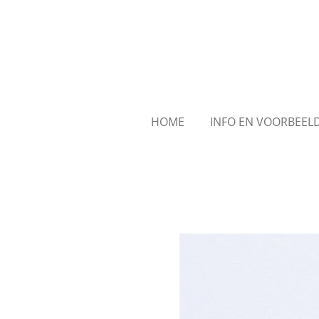
Ga
direct
naar
de
hoofdinhoud
HOME
INFO EN VOORBEE