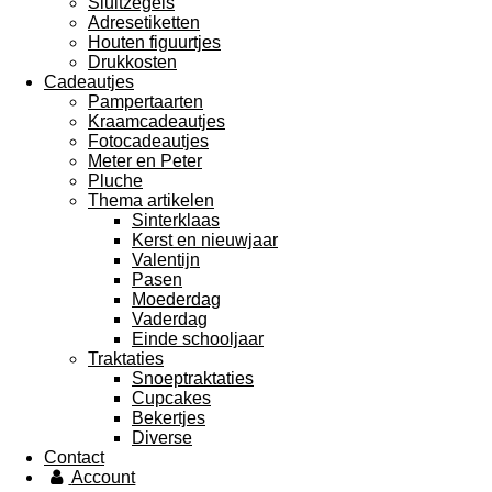
Sluitzegels
Adresetiketten
Houten figuurtjes
Drukkosten
Cadeautjes
Pampertaarten
Kraamcadeautjes
Fotocadeautjes
Meter en Peter
Pluche
Thema artikelen
Sinterklaas
Kerst en nieuwjaar
Valentijn
Pasen
Moederdag
Vaderdag
Einde schooljaar
Traktaties
Snoeptraktaties
Cupcakes
Bekertjes
Diverse
Contact
Account