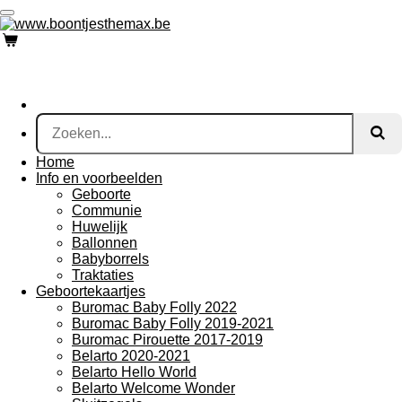
Ga
direct
naar
de
hoofdinhoud
Home
Info en voorbeelden
Geboorte
Communie
Huwelijk
Ballonnen
Babyborrels
Traktaties
Geboortekaartjes
Buromac Baby Folly 2022
Buromac Baby Folly 2019-2021
Buromac Pirouette 2017-2019
Belarto 2020-2021
Belarto Hello World
Belarto Welcome Wonder