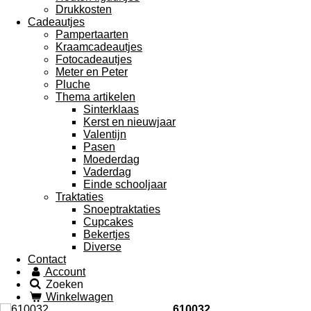
Drukkosten
Cadeautjes
Pampertaarten
Kraamcadeautjes
Fotocadeautjes
Meter en Peter
Pluche
Thema artikelen
Sinterklaas
Kerst en nieuwjaar
Valentijn
Pasen
Moederdag
Vaderdag
Einde schooljaar
Traktaties
Snoeptraktaties
Cupcakes
Bekertjes
Diverse
Contact
Account
Zoeken
Winkelwagen
610032