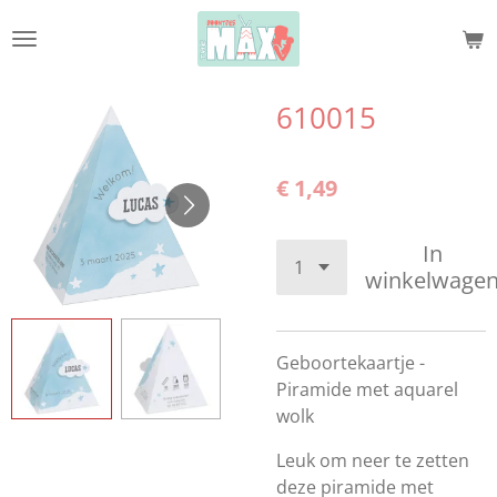
Ga
direct
naar
de
610015
hoofdinhoud
€ 1,49
In
winkelwage
Geboortekaartje -
Piramide met aquarel
wolk
Leuk om neer te zetten
deze piramide met