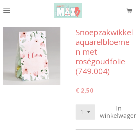
Ga
direct
naar
de
Snoepzakwikkel
hoofdinhoud
aquarelbloeme
n met
roségoudfolie
(749.004)
€ 2,50
In
winkelwage