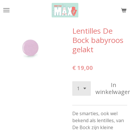
Ga
direct
naar
de
Lentilles De
hoofdinhoud
Bock babyroos
gelakt
€ 19,00
In
winkelwage
De smarties, ook wel
bekend als lentilles, van
De Bock zijn kleine