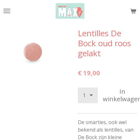
Ga
direct
naar
de
Lentilles De
hoofdinhoud
Bock oud roos
gelakt
€ 19,00
In
winkelwage
De smarties, ook wel
bekend als lentilles, van
De Bock zijn kleine