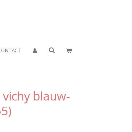
CONTACT
 vichy blauw-
65)