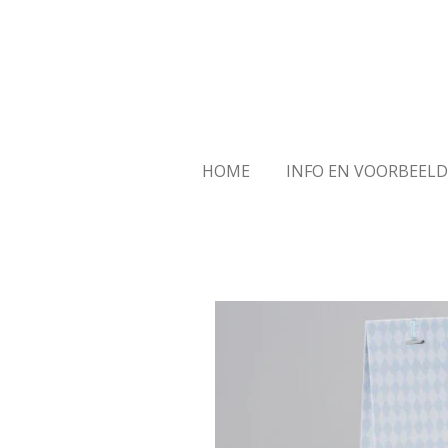
Ga
direct
naar
de
hoofdinhoud
HOME
INFO EN VOORBEEL