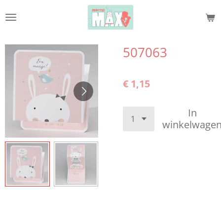
Ga
direct
naar
de
507063
hoofdinhoud
€ 1,15
In
winkelwage