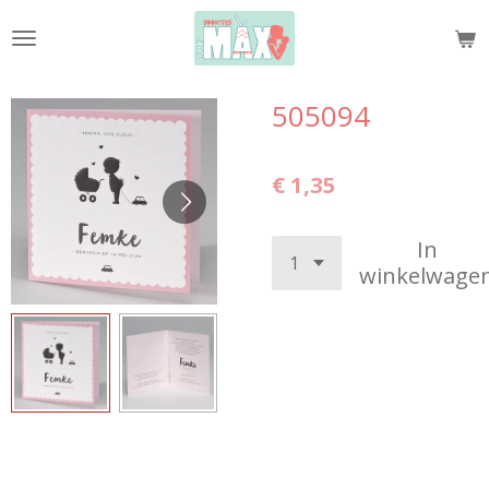
Ga
direct
naar
de
505094
hoofdinhoud
€ 1,35
In
winkelwage