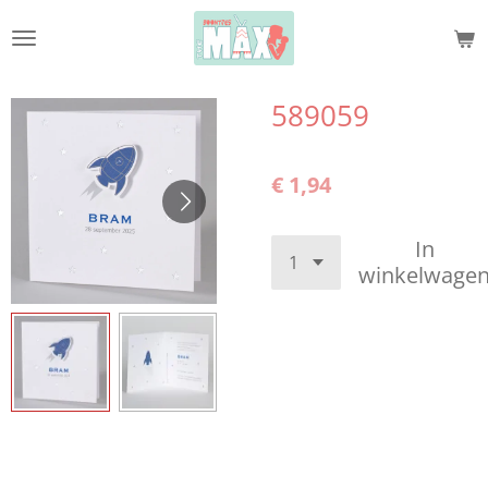
Ga
direct
naar
de
589059
hoofdinhoud
€ 1,94
In
winkelwage