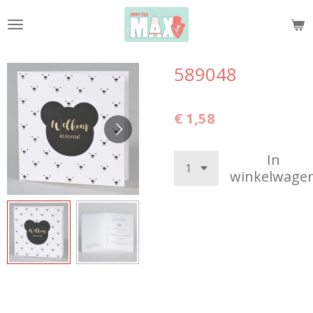
Ga
direct
naar
de
589048
hoofdinhoud
€ 1,58
In
winkelwage