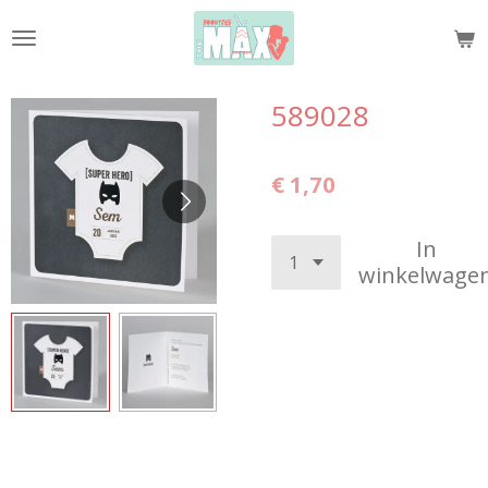
Ga
direct
naar
de
589028
hoofdinhoud
€ 1,70
In
winkelwage