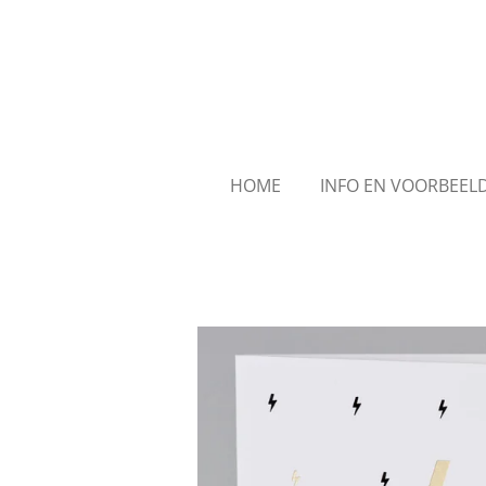
Ga
direct
naar
de
hoofdinhoud
HOME
INFO EN VOORBEE