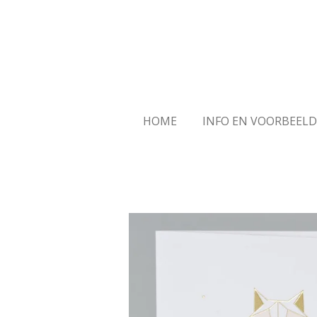
Ga
direct
naar
de
hoofdinhoud
HOME
INFO EN VOORBEEL