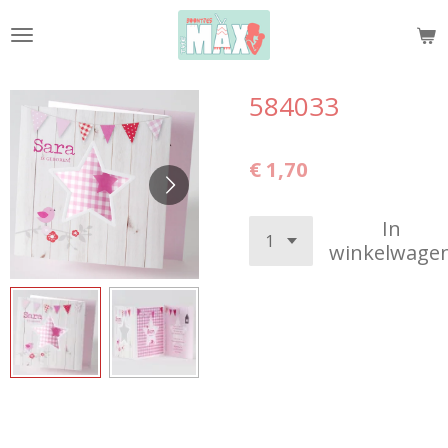
Ga
direct
naar
de
584033
hoofdinhoud
€ 1,70
In
winkelwage