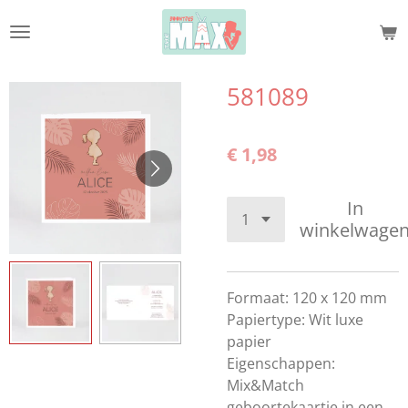
Ga
direct
naar
de
581089
hoofdinhoud
€ 1,98
In
winkelwage
Formaat: 120 x 120 mm
Papiertype: Wit luxe
papier
Eigenschappen:
Mix&Match
geboortekaartje in een