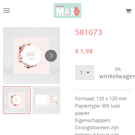
Ga
direct
naar
de
581073
hoofdinhoud
€ 1,98
In
winkelwage
Formaat: 120 x 120 mm
Papiertype: Wit luxe
papier
Eigenschappen:
Droogbloemen zijn
helemaal terug van