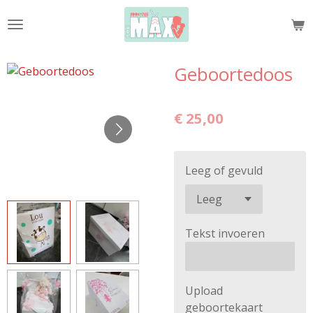
Ga
direct
naar
de
Geboortedoos
hoofdinhoud
€ 25,00
Leeg of gevuld
Tekst invoeren
Upload
geboortekaart