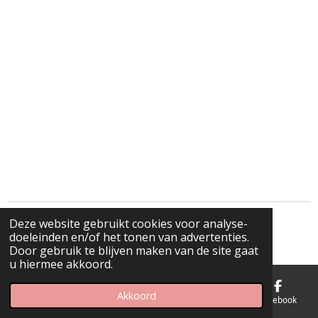
Deze website gebruikt cookies voor analyse-
© 2021 - 2026 www.boontjesthemax.be
doeleinden en/of het tonen van advertenties.
Powered by
JouwWeb
Door gebruik te blijven maken van de site gaat
u hiermee akkoord.
Akkoord
E-mailadres
Telefoonnummer
Kaart
Facebook